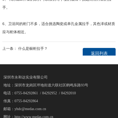
手。
6、卫浴间的柜门不多，适合挑选陶瓷或单孔金属拉手，其色泽或材质
应与柜体相近。
上一条：
什么是橱柜拉手？
返回列表
深圳市永和达实业有限公司
地址：深圳市龙岗区坪地街道六联社区鹤鸣东路93号
电话：0755-84292861 / 84292952 / 84292010
传真：0755-84292864
邮箱：yhdc@medas.com.cn
网址：http://www.medas.com.cn