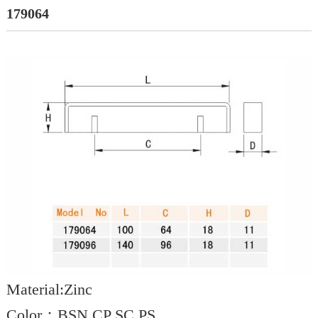
179064
Material:Zinc
Color：BSN CP SC PS